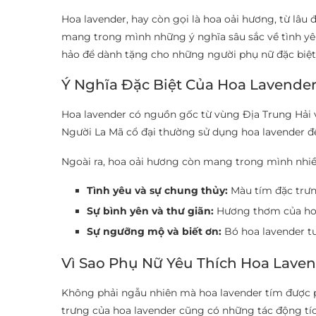
Hoa lavender, hay còn gọi là hoa oải hương, từ lâu
mang trong mình những ý nghĩa sâu sắc về tình yêu,
hảo để dành tặng cho những người phụ nữ đặc biệt
Ý Nghĩa Đặc Biệt Của Hoa Lavende
Hoa lavender có nguồn gốc từ vùng Địa Trung Hải và 
Người La Mã cổ đại thường sử dụng hoa lavender đ
Ngoài ra, hoa oải hương còn mang trong mình nhiề
Tình yêu và sự chung thủy:
Màu tím đặc trưng
Sự bình yên và thư giãn:
Hương thơm của hoa 
Sự ngưỡng mộ và biết ơn:
Bó hoa lavender tư
Vì Sao Phụ Nữ Yêu Thích Hoa Lave
Không phải ngẫu nhiên mà hoa lavender tím được p
trưng của hoa lavender cũng có những tác động tíc