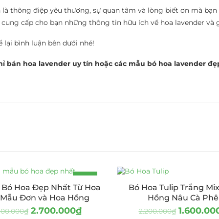
 là thông điệp yêu thương, sự quan tâm và lòng biết ơn mà b
ã cung cấp cho bạn những thông tin hữu ích về hoa lavender v
lại bình luận bên dưới nhé!
hỉ bán hoa lavender uy tín hoặc các mẫu bó hoa lavender đẹ
-18%
Bó Hoa Đẹp Nhất Từ Hoa
Bó Hoa Tulip Trắng Mi
 Mẫu Đơn và Hoa Hồng
Hồng Nâu Cà Phê
2.700.000
₫
1.600.00
300.000
₫
2.200.000
₫