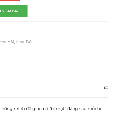
07 541 847
hoa dài
,
Hoa Bó
 chúng mình để giải mã “bí mật” đằng sau mỗi bó