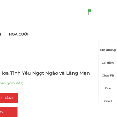
0
N
HOA CƯỚI
Tìm đường
Gọi điện
 Hoa Tình Yêu Ngọt Ngào và Lãng Mạn
Chat FB
bao gồm VAT)
Zalo
IỎ HÀNG
Zalo 1
AY