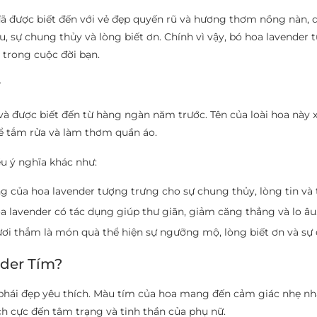
 đã được biết đến với vẻ đẹp quyến rũ và hương thơm nồng nàn, q
 sự chung thủy và lòng biết ơn. Chính vì vậy, bó hoa lavender t
 trong cuộc đời bạn.
r
được biết đến từ hàng ngàn năm trước. Tên của loài hoa này xuất
ể tắm rửa và làm thơm quần áo.
u ý nghĩa khác như:
 của hoa lavender tượng trưng cho sự chung thủy, lòng tin và t
lavender có tác dụng giúp thư giãn, giảm căng thẳng và lo âu
ơi thắm là món quà thể hiện sự ngưỡng mộ, lòng biết ơn và sự
nder Tím?
hái đẹp yêu thích. Màu tím của hoa mang đến cảm giác nhẹ nhà
h cực đến tâm trạng và tinh thần của phụ nữ.