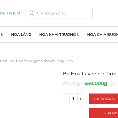
HOA LẴNG
HOA KHAI TRƯƠNG
HOA CHIA BUỒ
Tím: Hoa Tình Yêu Ngọt Ngào và Lãng Mạn
Bó Hoa Lavender Tím:
550.000
₫
660.000
₫
(Đã 
THÊM VÀO G
MUA NG