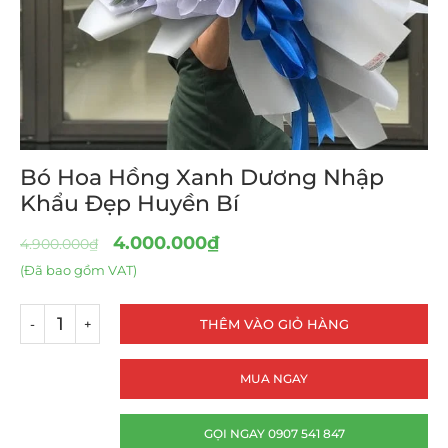
Bó Hoa Hồng Xanh Dương Nhập
Khẩu Đẹp Huyền Bí
4.000.000
₫
4.900.000
₫
(Đã bao gồm VAT)
THÊM VÀO GIỎ HÀNG
MUA NGAY
GỌI NGAY 0907 541 847