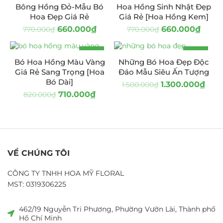
Bông Hồng Đỏ-Mẫu Bó
Hoa Hồng Sinh Nhật Đẹp
Hoa Đẹp Giá Rẻ
Giá Rẻ [Hoa Hồng Kem]
660.000
₫
660.000
₫
770.000
₫
770.000
₫
-13%
-13%
Bó Hoa Hồng Màu Vàng
Những Bó Hoa Đẹp Độc
Giá Rẻ Sang Trọng [Hoa
Đáo Mẫu Siêu Ấn Tượng
Bó Dài]
1.300.000
₫
1.500.000
₫
710.000
₫
820.000
₫
VỀ CHÚNG TÔI
CÔNG TY TNHH HOA MỸ FLORAL
MST: 0319306225
462/19 Nguyễn Tri Phương, Phường Vườn Lài, Thành phố
Hồ Chí Minh