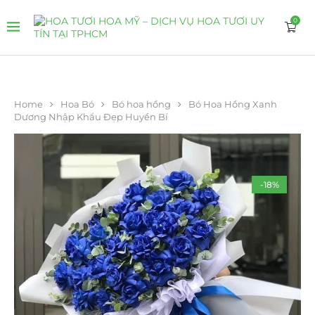
0
Home
Hoa Bó
Bó hoa hồng
Bó Hoa Hồng Xanh
Dương Nhập Khẩu Đẹp Huyền Bí
-18%