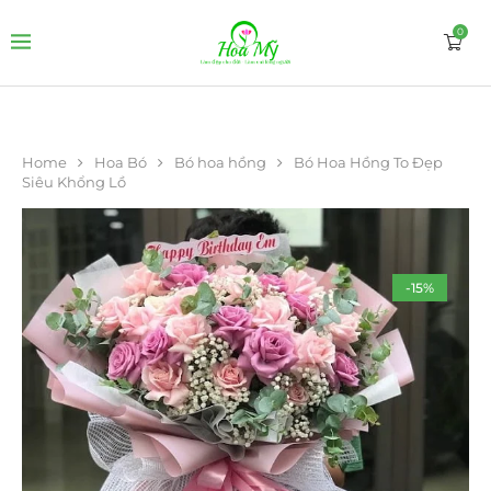
0
Home
Hoa Bó
Bó hoa hồng
Bó Hoa Hồng To Đẹp
Siêu Khổng Lồ
-15%