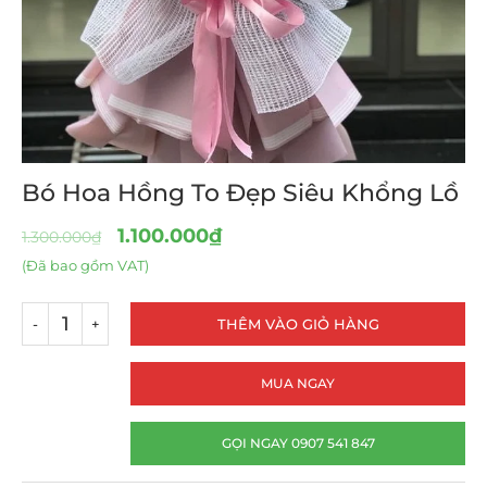
Bó Hoa Hồng To Đẹp Siêu Khổng Lồ
1.100.000
₫
1.300.000
₫
(Đã bao gồm VAT)
THÊM VÀO GIỎ HÀNG
MUA NGAY
GỌI NGAY 0907 541 847