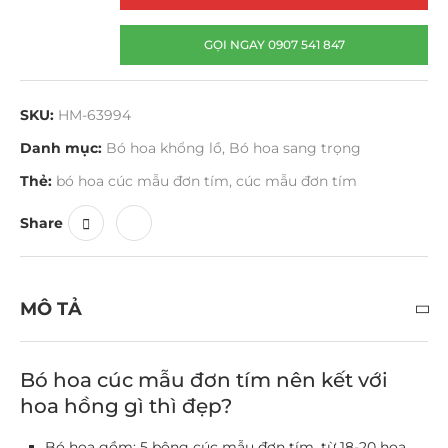
GỌI NGAY 0907 541 847
SKU:
HM-63994
Danh mục:
Bó hoa khổng lồ
,
Bó hoa sang trọng
Thẻ:
bó hoa cúc mẫu đơn tím
,
cúc mẫu đơn tím
Share
MÔ TẢ
Bó hoa cúc mẫu đơn tím nên kết với
hoa hồng gì thì đẹp?
Bó hoa gồm: 5 bông cúc mẫu đơn tím, từ 18-20 hoa