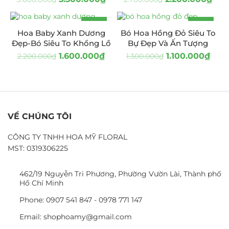
-27%
-15%
Hoa Baby Xanh Dương
Bó Hoa Hồng Đỏ Siêu To
Đẹp-Bó Siêu To Khổng Lồ
Bự Đẹp Và Ấn Tượng
1.600.000
₫
1.100.000
₫
2.200.000
₫
1.300.000
₫
VỀ CHÚNG TÔI
CÔNG TY TNHH HOA MỸ FLORAL
MST: 0319306225
462/19 Nguyễn Tri Phương, Phường Vườn Lài, Thành phố
Hồ Chí Minh
Phone: 0907 541 847 - 0978 771 147
Email: shophoamy@gmail.com