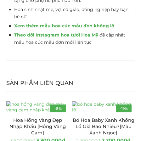
tặng cho phụ nữ phù hợp hơn.
Hoa sinh nhật mẹ, vợ, cô giáo, đồng nghiệp hay bạn
bè nữ
Xem thêm mẫu hoa cúc mẫu đơn khổng lồ
Theo dõi Instagram hoa tươi Hoa Mỹ
để cập nhật
mẫu hoa cúc mẫu đơn mới liên tục
SẢN PHẨM LIÊN QUAN
-8%
-19%
Hoa Hồng Vàng Đẹp
Bó Hoa Baby Xanh Khổng
Nhập Khẩu [Hồng Vàng
Lồ Giá Bao Nhiêu?[Màu
Cam]
Xanh Ngọc]
3.300.000
₫
2.200.000
₫
3.600.000
₫
2.700.000
₫