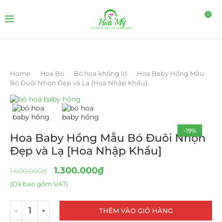
0
Home
Hoa Bó
Bó hoa khổng lồ
Hoa Baby Hồng Mẫu
Bó Đuôi Nhọn Đẹp và Lạ [Hoa Nhập Khẩu]
-19%
Hoa Baby Hồng Mẫu Bó Đuôi Nhọn
Đẹp và Lạ [Hoa Nhập Khẩu]
1.300.000
₫
1.600.000
₫
(Đã bao gồm VAT)
THÊM VÀO GIỎ HÀNG