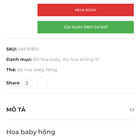
MUA NGAY
GỌI NGAY 0907 541 847
SKU:
HM-91819
Danh mục:
Bó hoa baby
,
Bó hoa khổng lồ
Thẻ:
bó hoa baby hồng
Share
MÔ TẢ
Hoa baby hồng