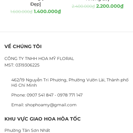
Đẹp]
2.200.000
₫
2.400.000
₫
1.400.000
₫
1.600.000
₫
VỀ CHÚNG TÔI
CÔNG TY TNHH HOA MỸ FLORAL
MST: 0319306225
462/19 Nguyễn Tri Phương, Phường Vườn Lài, Thành phố
Hồ Chí Minh
Phone: 0907 541 847 - 0978 771 147
Email: shophoamy@gmail.com
KHU VỰC GIAO HOA HỎA TỐC
Phường Tân Sơn Nhất