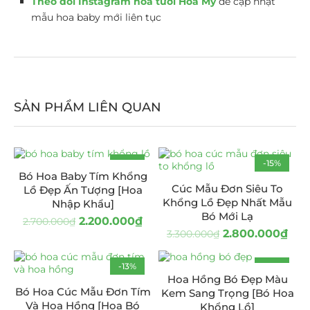
Theo dõi Instagram hoa tươi Hoa Mỹ
để cập nhật
mẫu hoa baby mới liên tục
SẢN PHẨM LIÊN QUAN
-19%
-15%
Bó Hoa Baby Tím Khổng
Cúc Mẫu Đơn Siêu To
Lồ Đẹp Ấn Tượng [Hoa
Khổng Lồ Đẹp Nhất Mẫu
Nhập Khẩu]
Bó Mới Lạ
2.200.000
₫
2.700.000
₫
2.800.000
₫
3.300.000
₫
-13%
-8%
Hoa Hồng Bó Đẹp Màu
Bó Hoa Cúc Mẫu Đơn Tím
Kem Sang Trọng [Bó Hoa
Và Hoa Hồng [Hoa Bó
Khổng Lồ]