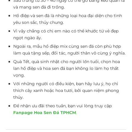
Sau trưng từ 30 – 40 ngày có thể gỡ băng keo quấn ra
và mang sen đá đi trồng.
Hồ điệp và sen đá là những loại hoa đại diện cho tình
yêu son sắc, thủy chung.
Vì vậy chẳng có chị em nào có thể khước từ vẻ đẹp
ngọt ngào ấy.
Ngoài ra, mẫu hồ điệp mix cùng sen đá còn phù hợp
làm quà tặng sếp, đối tác, người thân vô cùng ý nghĩa.
Quà Tết, quà sinh nhật cho người lớn tuổi, chọn hoa
lan hồ điệp và hoa sen đá bạn không lo làm họ thất
vọng.
Với những người có điều kiện, bạn hãy lưu ý, họ chỉ
thích cây xanh hoặc hoa tươi, bởi quan niệm phong
thủy.
Để nhận ưu đãi theo tuần, bạn vui lòng truy cập
Fanpage Hoa Sen Đá TPHCM
.