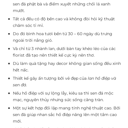
sen đá phật bà và điểm xuyết những chối lá xanh
mướt.
Tất cả đều có độ bền cao và không đòi hỏi kỹ thuật
chăm sóc tỉ mỉ.
Do đó bình hoa tươi bền từ 30 – 60 ngày dù trưng
ngoài trời nắng gió.
Và chỉ từ 3 nhành lan, dưới bàn tay khéo léo của các
florist đã tạo nên thiết kế cực kỳ nên thơ.
Dù làm quà tặng hay decor không gian sống đều xinh
hết nấc.
Thiết kế gây ấn tượng bởi vẻ đẹp của
lan hồ điệp và
sen đá
.
Nếu hồ điệp với sự lộng lẫy, kiêu sa thì sen đá mộc
mạc, nguyên thủy nhưng sức sống căng tràn.
Một sự kết hợp đối lập mang tính nghệ thuật cao. Bởi
sen đá giúp nhan sắc hồ điệp nâng lên một tầm cao
mới.