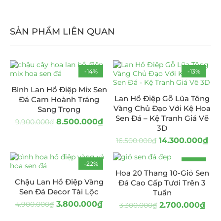
SẢN PHẨM LIÊN QUAN
-14%
-13%
Bình Lan Hồ Điệp Mix Sen
Lan Hồ Điệp Gỗ Lũa Tông
Đá Cam Hoành Tráng
Vàng Chủ Đạo Với Kệ Hoa
Sang Trọng
Sen Đá – Kệ Tranh Giá Vẽ
8.500.000
₫
9.900.000
₫
3D
14.300.000
₫
16.500.000
₫
-22%
-18%
Hoa 20 Thang 10-Giỏ Sen
HOT
Chậu Lan Hồ Điệp Vàng
Đá Cao Cấp Tươi Trên 3
Sen Đá Decor Tài Lộc
Tuần
3.800.000
₫
4.900.000
₫
2.700.000
₫
3.300.000
₫