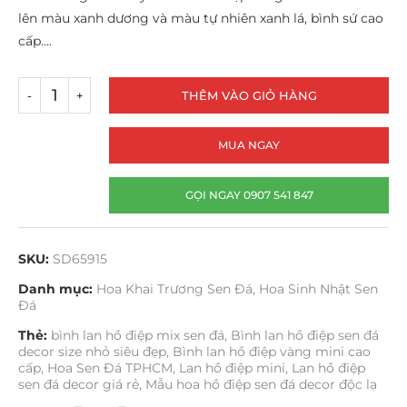
lên màu xanh dương và màu tự nhiên xanh lá, bình sứ cao
cấp….
THÊM VÀO GIỎ HÀNG
MUA NGAY
GỌI NGAY 0907 541 847
SKU:
SD65915
Danh mục:
Hoa Khai Trương Sen Đá
,
Hoa Sinh Nhật Sen
Đá
Thẻ:
bình lan hồ điệp mix sen đá
,
Bình lan hồ điệp sen đá
decor size nhỏ siêu đẹp
,
Bình lan hồ điệp vàng mini cao
cấp
,
Hoa Sen Đá TPHCM
,
Lan hồ điệp mini
,
Lan hồ điệp
sen đá decor giá rẻ
,
Mẫu hoa hồ điệp sen đá decor độc lạ