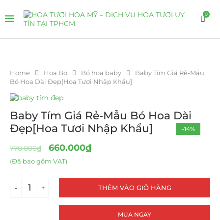
0
Home
Hoa Bó
Bó hoa baby
Baby Tím Giá Rẻ-Mẫu
Bó Hoa Dài Đẹp[Hoa Tươi Nhập Khẩu]
Baby Tím Giá Rẻ-Mẫu Bó Hoa Dài
Đẹp[Hoa Tươi Nhập Khẩu]
-14%
660.000
₫
770.000
₫
(Đã bao gồm VAT)
THÊM VÀO GIỎ HÀNG
MUA NGAY