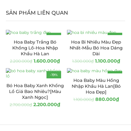
SẢN PHẨM LIÊN QUAN
-27%
-15%
Hoa Baby Trắng Bó
Hoa Bi Nhiều Màu Đẹp
Khổng Lồ-Hoa Nhập
Nhất-Mẫu Bó Hoa Dáng
Khẩu Hà Lan
Dài
1.600.000
₫
1.100.000
₫
2.200.000
₫
1.300.000
₫
-19%
-20%
Hoa Baby Màu Hồng
HOT
Bó Hoa Baby Xanh Khổng
Nhập Khẩu Hà Lan[Bó
Lồ Giá Bao Nhiêu?[Màu
Hoa Đẹp]
Xanh Ngọc]
880.000
₫
1.100.000
₫
2.200.000
₫
2.700.000
₫