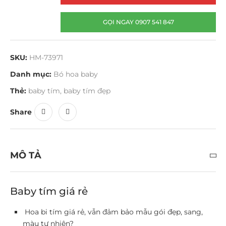
GỌI NGAY 0907 541 847
SKU:
HM-73971
Danh mục:
Bó hoa baby
Thẻ:
baby tím
,
baby tím đẹp
Share
MÔ TẢ
Baby tím giá rẻ
Hoa bi tím giá rẻ, vẫn đảm bảo mẫu gói đẹp, sang,
màu tự nhiên?