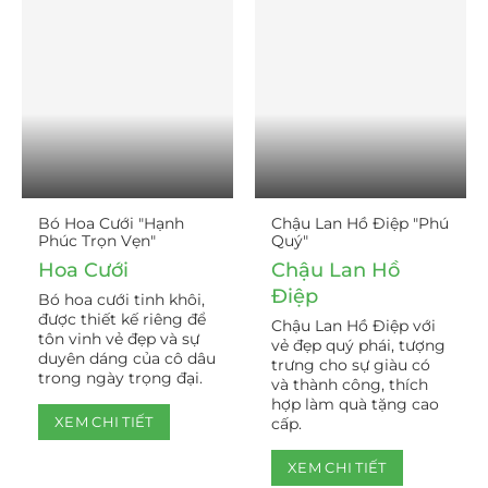
Bó Hoa Cưới "Hạnh
Chậu Lan Hồ Điệp "Phú
Phúc Trọn Vẹn"
Quý"
Hoa Cưới
Chậu Lan Hồ
Điệp
Bó hoa cưới tinh khôi,
được thiết kế riêng để
Chậu Lan Hồ Điệp với
tôn vinh vẻ đẹp và sự
vẻ đẹp quý phái, tượng
duyên dáng của cô dâu
trưng cho sự giàu có
trong ngày trọng đại.
và thành công, thích
hợp làm quà tặng cao
XEM CHI TIẾT
cấp.
XEM CHI TIẾT