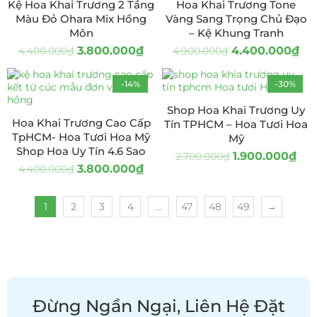
Kệ Hoa Khai Trương 2 Tầng
Hoa Khai Trương Tone
Màu Đỏ Ohara Mix Hồng
Vàng Sang Trọng Chủ Đạo
Môn
– Kệ Khung Tranh
3.800.000
₫
4.400.000
₫
4.400.000
₫
4.900.000
₫
-14%
-30%
Shop Hoa Khai Trương Uy
Hoa Khai Trương Cao Cấp
Tín TPHCM – Hoa Tươi Hoa
TpHCM- Hoa Tươi Hoa Mỹ
Mỹ
Shop Hoa Uy Tín 4.6 Sao
1.900.000
₫
2.700.000
₫
3.800.000
₫
4.400.000
₫
1
2
3
4
…
47
48
49
→
Đừng Ngần Ngại, Liên Hệ Đặt