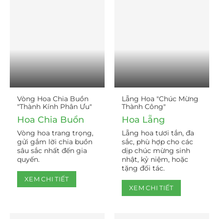
Vòng Hoa Chia Buồn
Lẵng Hoa "Chúc Mừng
"Thành Kính Phân Ưu"
Thành Công"
Hoa Chia Buồn
Hoa Lẵng
Vòng hoa trang trọng,
Lẵng hoa tươi tắn, đa
gửi gắm lời chia buồn
sắc, phù hợp cho các
sâu sắc nhất đến gia
dịp chúc mừng sinh
quyến.
nhật, kỷ niệm, hoặc
tặng đối tác.
XEM CHI TIẾT
XEM CHI TIẾT