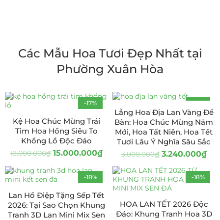
Các Mẫu Hoa Tươi Đẹp Nhất tại
Phường Xuân Hòa
-17%
-15%
Lẵng Hoa Địa Lan Vàng Để
Kệ Hoa Chúc Mừng Trái
Bàn: Hoa Chúc Mừng Năm
Tim Hoa Hồng Siêu To
Mới, Hoa Tất Niên, Hoa Tết
Khổng Lồ Độc Đáo
Tươi Lâu Ý Nghĩa Sâu Sắc
15.000.000
₫
18.000.000
₫
3.240.000
₫
3.800.000
₫
-18%
-18%
Lan Hồ Điệp Tặng Sếp Tết
HOA LAN TẾT 2026 Độc
2026: Tại Sao Chọn Khung
Đáo: Khung Tranh Hoa 3D
Tranh 3D Lan Mini Mix Sen