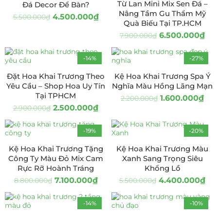
Từ Lan Mini Mix Sen Đá –
Đá Decor Để Bàn?
Nâng Tầm Gu Thẩm Mỹ
4.500.000
₫
5.500.000
₫
Quà Biếu Tại TP.HCM
6.500.000
₫
7.900.000
₫
-14%
-27%
Đặt Hoa Khai Trương Theo
Kệ Hoa Khai Trương Spa Ý
Yêu Cầu – Shop Hoa Uy Tín
Nghĩa Màu Hồng Lãng Mạn
Tại TPHCM
1.600.000
₫
2.200.000
₫
2.500.000
₫
2.900.000
₫
-19%
-20%
Kệ Hoa Khai Trương Tặng
Kệ Hoa Khai Trương Màu
Công Ty Màu Đỏ Mix Cam
Xanh Sang Trọng Siêu
Rực Rỡ Hoành Tráng
Khổng Lồ
7.100.000
₫
4.400.000
₫
8.800.000
₫
5.500.000
₫
-14%
-10%